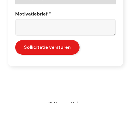
Motivatiebrief *
© Camas IT bv
klachtenreglement
-
privacyverklaring
-
privacyreglement
-
Future IT -