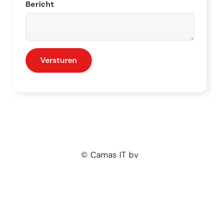
Bericht
© Camas IT bv
klachtenreglement
-
privacyverklaring
-
privacyreglement
-
Future IT -